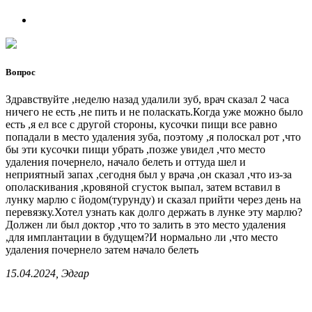
Вопрос
Здравствуйте ,неделю назад удалили зуб, врач сказал 2 часа
ничего не есть ,не пить и не поласкать.Когда уже можно было
есть ,я ел все с другой стороны, кусочки пищи все равно
попадали в место удаления зуба, поэтому ,я полоскал рот ,что
бы эти кусочки пищи убрать ,позже увидел ,что место
удаления почернело, начало белеть и оттуда шел и
неприятный запах ,сегодня был у врача ,он сказал ,что из-за
ополаскивания ,кровяной сгусток выпал, затем вставил в
лунку марлю с йодом(турунду) и сказал прийти через день на
перевязку.Хотел узнать как долго держать в лунке эту марлю?
Должен ли был доктор ,что то залить в это место удаления
,для имплантации в будущем?И нормально ли ,что место
удаления почернело затем начало белеть
15.04.2024, Эдгар