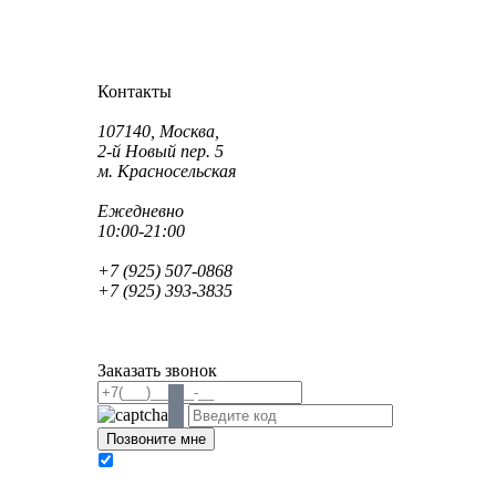
Как проехать?
Как пройти?
Контакты
Адрес:
107140, Москва,
2-й Новый пер. 5
м. Красносельская
Режим работы:
Ежедневно
10:00-21:00
Телефон:
+7 (925) 507-0868
+7 (925) 393-3835
Email:
info@saint-dent.ru
saintdentclinic@gmail.com
Заказать звонок
В соответствии с Федеральным законом № 152-
ФЗ «О персональных данных» от 27.07.2006