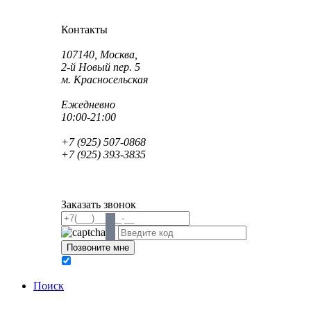
Как проехать?
Как пройти?
Контакты
Адрес:
107140, Москва,
2-й Новый пер. 5
м. Красносельская
Режим работы:
Ежедневно
10:00-21:00
Телефон:
+7 (925) 507-0868
+7 (925) 393-3835
Email:
info@saint-dent.ru
saintdentclinic@gmail.com
Заказать звонок
В соответствии с Федеральным законом № 152-ФЗ
обработку персональных данных
Поиск