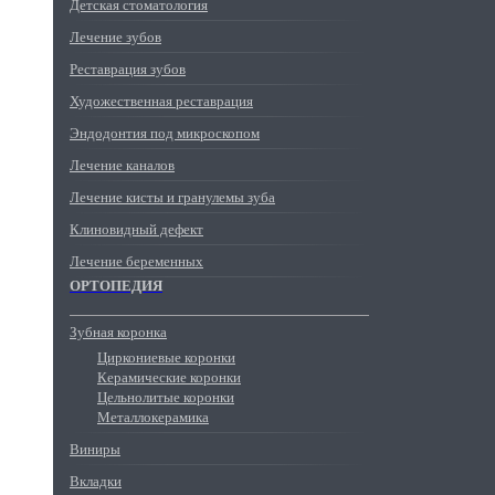
Детская стоматология
Лечение зубов
Реставрация зубов
Художественная реставрация
Эндодонтия под микроскопом
Лечение каналов
Лечение кисты и гранулемы зуба
Клиновидный дефект
Лечение беременных
ОРТОПЕДИЯ
Зубная коронка
Циркониевые коронки
Керамические коронки
Цельнолитые коронки
Металлокерамика
Виниры
Вкладки