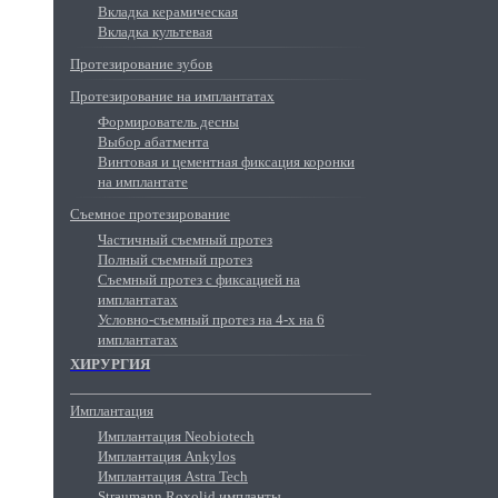
Вкладка керамическая
Вкладка культевая
Протезирование зубов
Протезирование на имплантатах
Формирователь десны
Выбор абатмента
Винтовая и цементная фиксация коронки
на имплантате
Съемное протезирование
Частичный съемный протез
Полный съемный протез
Съемный протез с фиксацией на
имплантатах
Условно-съемный протез на 4-х на 6
имплантатах
ХИРУРГИЯ
Имплантация
Имплантация Neobiotech
Имплантация Ankylos
Имплантация Astra Tech
Straumann Roxolid импланты