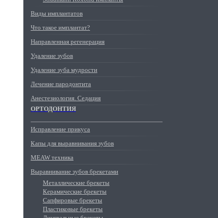
Виды имплантатов
Что такое имплантат?
Направленная регенерация
Удаление зубов
Удаление зуба мудрости
Лечение пародонтита
Анестезиология. Седация
ОРТОДОНТИЯ
Исправление прикуса
Капы для выравнивания зубов
MEAW техника
Выравнивание зубов брекетами
Металлические брекеты
Керамические брекеты
Сапфировые брекеты
Пластиковые брекеты
Лингвальные брекеты