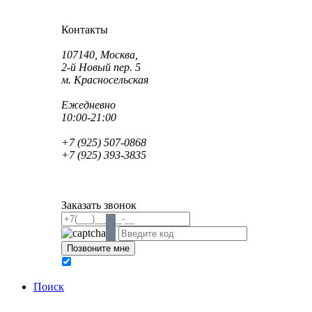
Как проехать?
Как пройти?
Контакты
Адрес:
107140, Москва,
2-й Новый пер. 5
м. Красносельская
Режим работы:
Ежедневно
10:00-21:00
Телефон:
+7 (925) 507-0868
+7 (925) 393-3835
Email:
info@saint-dent.ru
saintdentclinic@gmail.com
Заказать звонок
В соответствии с Федеральным законом № 152-ФЗ
обработку персональных данных
Поиск