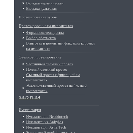
Вкладка керамическая
Вкладка культевая
Протезирование зубов
Протезирование на имплантатах
Формирователь десны
Выбор абатмента
Винтовая и цементная фиксация коронки
на имплантате
Съемное протезирование
Частичный съемный протез
Полный съемный протез
Съемный протез с фиксацией на
имплантатах
Условно-съемный протез на 4-х на 6
имплантатах
ХИРУРГИЯ
Имплантация
Имплантация Neobiotech
Имплантация Ankylos
Имплантация Astra Tech
Straumann Roxolid импланты