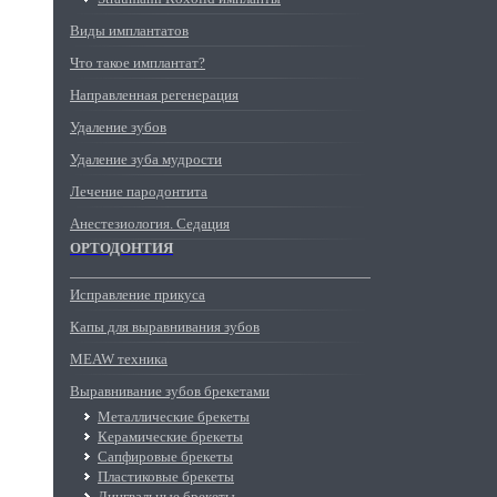
Виды имплантатов
Что такое имплантат?
Направленная регенерация
Удаление зубов
Удаление зуба мудрости
Лечение пародонтита
Анестезиология. Седация
ОРТОДОНТИЯ
Исправление прикуса
Капы для выравнивания зубов
MEAW техника
Выравнивание зубов брекетами
Металлические брекеты
Керамические брекеты
Сапфировые брекеты
Пластиковые брекеты
Лингвальные брекеты