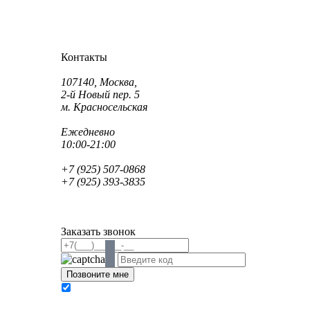
Как проехать?
Как пройти?
Контакты
Адрес:
107140, Москва,
2-й Новый пер. 5
м. Красносельская
Режим работы:
Ежедневно
10:00-21:00
Телефон:
+7 (925) 507-0868
+7 (925) 393-3835
Email:
info@saint-dent.ru
saintdentclinic@gmail.com
Заказать звонок
В соответствии с Федеральным законом № 152-
ФЗ «О персональных данных» от 27.07.2006