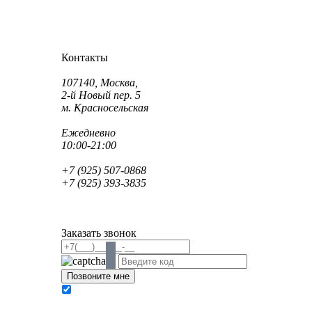
Как проехать?
Как пройти?
Контакты
Адрес:
107140, Москва,
2-й Новый пер. 5
м. Красносельская
Режим работы:
Ежедневно
10:00-21:00
Телефон:
+7 (925) 507-0868
+7 (925) 393-3835
Email:
info@saint-dent.ru
saintdentclinic@gmail.com
Заказать звонок
В соответствии с Федеральным законом № 152-
ФЗ «О персональных данных» от 27.07.2006