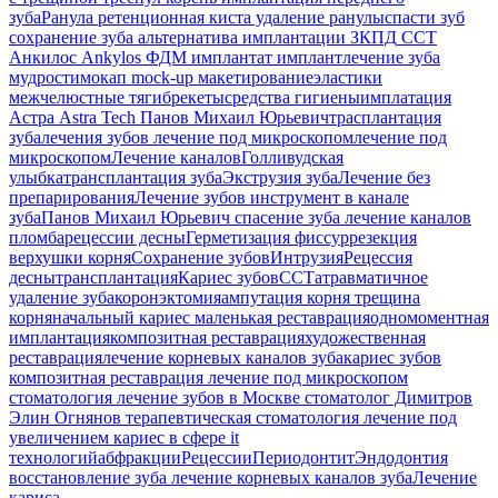
зуба
Ранула
ретенционная киста
удаление ранулы
спасти зуб
сохранение зуба
альтернатива имплантации
ЗКПД
ССТ
Анкилос
Ankylos
ФДМ
имплантат
имплант
лечение зуба
мудрости
мокап
mock-up
макетирование
эластики
межчелюстные тяги
брекеты
средства гигиены
имплатация
Астра
Astra Tech
Панов Михаил Юрьевич
трасплантация
зуба
лечения зубов
лечение под микроскопом
лечение под
микроскопом
Лечение каналов
Голливудская
улыбка
трансплантация зуба
Экструзия зуба
Лечение без
препарирования
Лечение зубов
инструмент в канале
зуба
Панов Михаил Юрьевич
спасение зуба
лечение каналов
пломба
рецессии десны
Герметизация фиссур
резекция
верхушки корня
Сохранение зубов
Интрузия
Рецессия
десны
трансплантация
Кариес зубов
ССТ
атравматичное
удаление зуба
коронэктомия
ампутация корня
трещина
корня
начальный кариес
маленькая реставрация
одномоментная
имплантация
композитная реставрация
художественная
реставрация
лечение корневых каналов зуба
кариес зубов
композитная реставрация
лечение под микроскопом
стоматология
лечение зубов в Москве
стоматолог Димитров
Элин Огнянов
терапевтическая стоматология
лечение под
увеличением
кариес в сфере it
технологий
абфракции
Рецессии
Периодонтит
Эндодонтия
восстановление зуба
лечение корневых каналов зуба
Лечение
кариса