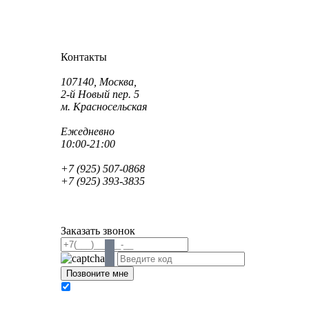
Как проехать?
Как пройти?
Контакты
Адрес:
107140, Москва,
2-й Новый пер. 5
м. Красносельская
Режим работы:
Ежедневно
10:00-21:00
Телефон:
+7 (925) 507-0868
+7 (925) 393-3835
Email:
info@saint-dent.ru
saintdentclinic@gmail.com
Заказать звонок
В соответствии с Федеральным законом № 152-
ФЗ «О персональных данных» от 27.07.2006