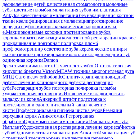
десны
лечение детей
качественная стоматология
молочные
зубы
цветные пломбы
имплантация зубов
имплантация
Ankylos
качественная имплантация
без наращивания костной
ткани
квалифицированная имплантация
протезирование
передних зубов
виниры
керамические коронки
имакс
e.Max
циркониевые коронки
протезирование зубов
коронками
разгерметизация композитной реставрации
краевое
прокрашивание
повторная полировка пломб
проф.осмотр
винир
осветление зуба
керамические виниры
эксклюзивное протезирование
золотая вкладка
передний зуб
одиночная коронка
Damon
брекеты
миниимплантат
Скученность зубов
Ортогнатическая
хирургия
брекеты Victory
MEAW техника
многопетлевая дуга
МПД
Сато
meaw orthodontic
Сплинт-терапия
клиновидный
дефект
лечение клиновидного дефекта
реставрация
зуба
Реставрация зубов
повторная полировка пломбы
художественная реставрация
Извлечение вкладки
достать
вкладку из корня
Анкерный штифт
подготовка к
протезированию
дополнительный канал
лечение
кисты
Профессиональная гигиена
чистка зубов
Резекция
верхушки корня
Апикотомия
Ретроградная
обработка
Одномоментная имплантация
Имплантация зуба
Имплант
Художественная реставрация
лечение кариеса
Чистка
зубов
Одномоментная имплантация Анкилоз
Имплантация
зуб
с трещиной
треснул корень
имплантация переднего