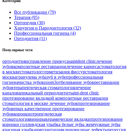
Категории
Все публикации (79)
Терапия (95)
Ортопедия (30)
Хирургия и Пародонтология (32)
Профессиональная гигиена (4)
Ортодонтия (11)
Популярные теги
ортодонтия
исправление прикуса
saintdent clinic
лечение
зубов
композитные реставрации
лечение кариеса
стоматология
в москве
стоматолог
герметизация фиссур
стоматология
москва
гранулема зуба
зуб в зубе
профессиональная
гигиена
чистка зубов
zoom3
отбеливание зубов
реставрации
зубов
терапевтическая стоматология
лечение
каналов
апикальный периодонтит
saint-dent clinic
протезирование вкладкой
композитные реставрации
стоматология в москве
лечение зубов
протезирование
зубов
emax
качественное протезирование
зубов
коронки
отропедическая
стоматология
виниры
керамические вкладки
протезирование
коронки
голливдская улыбка
белые зубы
жемчужные зубы
красивая улыбка
имплантация
клиновидные дефекты
рецессия