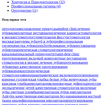
Хирургия и Пародонтология (32)
Профессиональная гигиена (4)
Ортодонтия (11)
Популярные теги
ортодонтия
исправление прикуса
saintdent clinic
лечение
зубов
композитные реставрации
лечение кариеса
стоматология
в москве
стоматолог
герметизация фиссур
стоматология
москва
гранулема зуба
зуб в зубе
профессиональная
гигиена
чистка зубов
zoom3
отбеливание зубов
реставрации
зубов
терапевтическая стоматология
лечение
каналов
апикальный периодонтит
saint-dent clinic
протезирование вкладкой
композитные реставрации
стоматология в москве
лечение зубов
протезирование
зубов
emax
качественное протезирование
зубов
коронки
отропедическая
стоматология
виниры
керамические вкладки
протезирование
коронки
голливдская улыбка
белые зубы
жемчужные зубы
красивая улыбка
имплантация
клиновидные дефекты
рецессия
десны
лечение детей
качественная стоматология
молочные
зубы
цветные пломбы
имплантация зубов
имплантация
Ankylos
качественная имплантация
без наращивания костной
ткани
квалифицированная имплантация
протезирование
передних зубов
виниры
керамические коронки
имакс