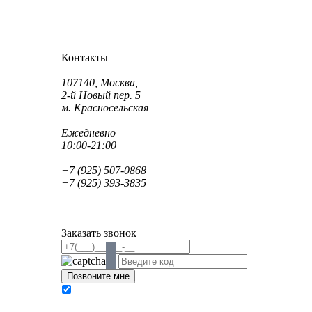
Как проехать?
Как пройти?
Контакты
Адрес:
107140, Москва,
2-й Новый пер. 5
м. Красносельская
Режим работы:
Ежедневно
10:00-21:00
Телефон:
+7 (925) 507-0868
+7 (925) 393-3835
Email:
info@saint-dent.ru
saintdentclinic@gmail.com
Заказать звонок
В соответствии с Федеральным законом № 152-
ФЗ «О персональных данных» от 27.07.2006