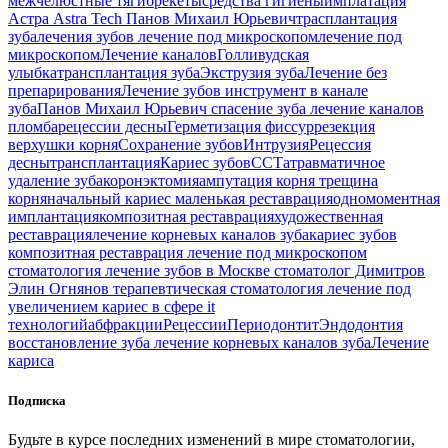
межчелюстные тяги
брекеты
средства гигиены
имплатация
Астра
Astra Tech
Панов Михаил Юрьевич
трасплантация
зуба
лечения зубов
лечение под микроскопом
лечение под
микроскопом
Лечение каналов
Голливудская
улыбка
трансплантация зуба
Экструзия зуба
Лечение без
препарирования
Лечение зубов
инструмент в канале
зуба
Панов Михаил Юрьевич
спасение зуба
лечение каналов
пломба
рецессии десны
Герметизация фиссур
резекция
верхушки корня
Сохранение зубов
Интрузия
Рецессия
десны
трансплантация
Кариес зубов
ССТ
атравматичное
удаление зуба
коронэктомия
ампутация корня
трещина
корня
начальный кариес
маленькая реставрация
одномоментная
имплантация
композитная реставрация
художественная
реставрация
лечение корневых каналов зуба
кариес зубов
композитная реставрация
лечение под микроскопом
стоматология
лечение зубов в Москве
стоматолог Димитров
Элин Огнянов
терапевтическая стоматология
лечение под
увеличением
кариес в сфере it
технологий
абфракции
Рецессии
Периодонтит
Эндодонтия
восстановление зуба
лечение корневых каналов зуба
Лечение
кариса
Подписка
Будьте в курсе последних изменений в мире стоматологии,