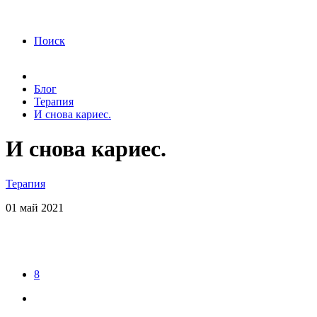
года Я подтверждаю свое согласие на обработку
персональных данных.
Согласие на обработку
персональных данных
Поиск
Блог
Терапия
И снова кариес.
И снова кариес.
Терапия
01
май
2021
8