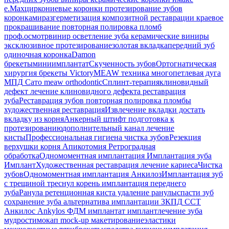
e.Max
циркониевые коронки
протезирование зубов
коронками
разгерметизация композитной реставрации
краевое
прокрашивание
повторная полировка пломб
проф.осмотр
винир
осветление зуба
керамические виниры
эксклюзивное протезирование
золотая вкладка
передний зуб
одиночная коронка
Damon
брекеты
миниимплантат
Скученность зубов
Ортогнатическая
хирургия
брекеты Victory
MEAW техника
многопетлевая дуга
МПД
Сато
meaw orthodontic
Сплинт-терапия
клиновидный
дефект
лечение клиновидного дефекта
реставрация
зуба
Реставрация зубов
повторная полировка пломбы
художественная реставрация
Извлечение вкладки
достать
вкладку из корня
Анкерный штифт
подготовка к
протезированию
дополнительный канал
лечение
кисты
Профессиональная гигиена
чистка зубов
Резекция
верхушки корня
Апикотомия
Ретроградная
обработка
Одномоментная имплантация
Имплантация зуба
Имплант
Художественная реставрация
лечение кариеса
Чистка
зубов
Одномоментная имплантация Анкилоз
Имплантация
зуб
с трещиной
треснул корень
имплантация переднего
зуба
Ранула
ретенционная киста
удаление ранулы
спасти зуб
сохранение зуба
альтернатива имплантации
ЗКПД
ССТ
Анкилос
Ankylos
ФДМ
имплантат
имплант
лечение зуба
мудрости
мокап
mock-up
макетирование
эластики