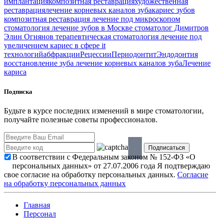
имплантация
композитная реставрация
художественная
реставрация
лечение корневых каналов зуба
кариес зубов
композитная реставрация
лечение под микроскопом
стоматология
лечение зубов в Москве
стоматолог Димитров
Элин Огнянов
терапевтическая стоматология
лечение под
увеличением
кариес в сфере it
технологий
абфракции
Рецессии
Периодонтит
Эндодонтия
восстановление зуба
лечение корневых каналов зуба
Лечение
кариса
Подписка
Будьте в курсе последних изменений в мире стоматологии,
получайте полезные советы профессионалов.
В соответствии с Федеральным законом № 152-ФЗ «О
персональных данных» от 27.07.2006 года Я подтверждаю
свое согласие на обработку персональных данных.
Согласие
на обработку персональных данных
Главная
Персонал