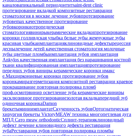
каналов
апикальный периодонтит
saint-dent clinic
протезирование вкладкой
композитные реставрации
стоматология в москве
лечение зубов
протезирование
зубов
emax
качественное протезирование
зубов
коронки
отропедическая
стоматология
виниры
керамические вкладки
протезирование
коронки
голливдская улыбка
белые зубы
жемчужные зубы
красивая улыбка
имплантация
клиновидные дефекты
рецессия
десны
лечение детей
качественная стоматология
молочные
зубы
цветные пломбы
имплантация зубов
имплантация
Ankylos
качественная имплантация
без наращивания костной
ткани
квалифицированная имплантация
протезирование
передних зубов
виниры
керамические коронки
имакс
e.Max
циркониевые коронки
протезирование зубов
коронками
разгерметизация композитной реставрации
краевое
прокрашивание
повторная полировка пломб
проф.осмотр
винир
осветление зуба
керамические виниры
эксклюзивное протезирование
золотая вкладка
передний зуб
одиночная коронка
Damon
брекеты
миниимплантат
Скученность зубов
Ортогнатическая
хирургия
брекеты Victory
MEAW техника
многопетлевая дуга
МПД
Сато
meaw orthodontic
Сплинт-терапия
клиновидный
дефект
лечение клиновидного дефекта
реставрация
зуба
Реставрация зубов
повторная полировка пломбы