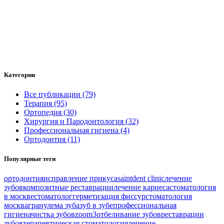
Категории
Все публикации (79)
Терапия (95)
Ортопедия (30)
Хирургия и Пародонтология (32)
Профессиональная гигиена (4)
Ортодонтия (11)
Популярные теги
ортодонтия
исправление прикуса
saintdent clinic
лечение
зубов
композитные реставрации
лечение кариеса
стоматология
в москве
стоматолог
герметизация фиссур
стоматология
москва
гранулема зуба
зуб в зубе
профессиональная
гигиена
чистка зубов
zoom3
отбеливание зубов
реставрации
зубов
терапевтическая стоматология
лечение