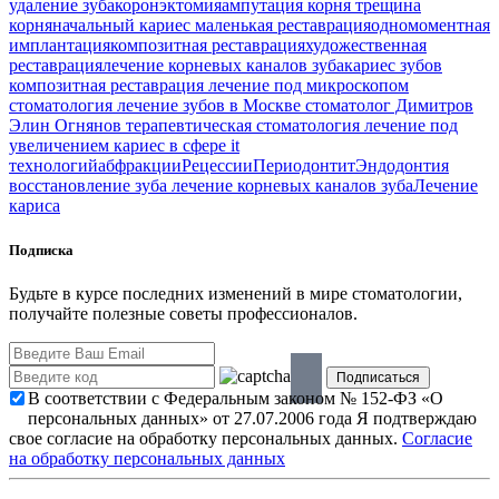
удаление зуба
коронэктомия
ампутация корня
трещина
корня
начальный кариес
маленькая реставрация
одномоментная
имплантация
композитная реставрация
художественная
реставрация
лечение корневых каналов зуба
кариес зубов
композитная реставрация
лечение под микроскопом
стоматология
лечение зубов в Москве
стоматолог Димитров
Элин Огнянов
терапевтическая стоматология
лечение под
увеличением
кариес в сфере it
технологий
абфракции
Рецессии
Периодонтит
Эндодонтия
восстановление зуба
лечение корневых каналов зуба
Лечение
кариса
Подписка
Будьте в курсе последних изменений в мире стоматологии,
получайте полезные советы профессионалов.
В соответствии с Федеральным законом № 152-ФЗ «О
персональных данных» от 27.07.2006 года Я подтверждаю
свое согласие на обработку персональных данных.
Согласие
на обработку персональных данных