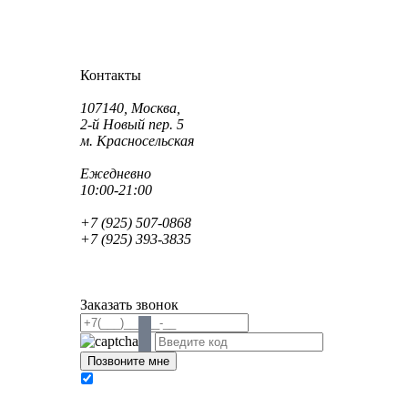
Как проехать?
Как пройти?
Контакты
Адрес:
107140, Москва,
2-й Новый пер. 5
м. Красносельская
Режим работы:
Ежедневно
10:00-21:00
Телефон:
+7 (925) 507-0868
+7 (925) 393-3835
Email:
info@saint-dent.ru
saintdentclinic@gmail.com
Заказать звонок
В соответствии с Федеральным законом № 152-
ФЗ «О персональных данных» от 27.07.2006