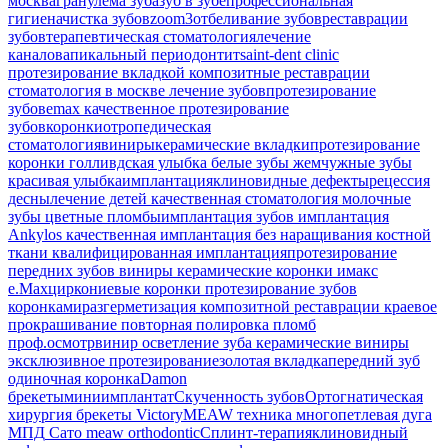
москва
гранулема зуба
зуб в зубе
профессиональная
гигиена
чистка зубов
zoom3
отбеливание зубов
реставрации
зубов
терапевтическая стоматология
лечение
каналов
апикальный периодонтит
saint-dent clinic
протезирование вкладкой
композитные реставрации
стоматология в москве
лечение зубов
протезирование
зубов
emax
качественное протезирование
зубов
коронки
отропедическая
стоматология
виниры
керамические вкладки
протезирование
коронки
голливдская улыбка
белые зубы
жемчужные зубы
красивая улыбка
имплантация
клиновидные дефекты
рецессия
десны
лечение детей
качественная стоматология
молочные
зубы
цветные пломбы
имплантация зубов
имплантация
Ankylos
качественная имплантация
без наращивания костной
ткани
квалифицированная имплантация
протезирование
передних зубов
виниры
керамические коронки
имакс
e.Max
циркониевые коронки
протезирование зубов
коронками
разгерметизация композитной реставрации
краевое
прокрашивание
повторная полировка пломб
проф.осмотр
винир
осветление зуба
керамические виниры
эксклюзивное протезирование
золотая вкладка
передний зуб
одиночная коронка
Damon
брекеты
миниимплантат
Скученность зубов
Ортогнатическая
хирургия
брекеты Victory
MEAW техника
многопетлевая дуга
МПД
Сато
meaw orthodontic
Сплинт-терапия
клиновидный