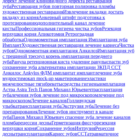
дефект
лечение клиновидного дефекта
реставрация
зуба
Реставрация зубов
повторная полировка пломбы
художественная реставрация
Извлечение вкладки
достать
вкладку из корня
Анкерный штифт
подготовка к
протезированию
дополнительный канал
лечение
кисты
Профессиональная гигиена
чистка зубов
Резекция
верхушки корня
Апикотомия
Ретроградная
обработка
Одномоментная имплантация
Имплантация зуба
Имплант
Художественная реставрация
лечение кариеса
Чистка
зубов
Одномоментная имплантация Анкилоз
Имплантация
зуб
с трещиной
треснул корень
имплантация переднего
зуба
Ранула
ретенционная киста
удаление ранулы
спасти зуб
сохранение зуба
альтернатива имплантации
ЗКПД
ССТ
Анкилос
Ankylos
ФДМ
имплантат
имплант
лечение зуба
мудрости
мокап
mock-up
макетирование
эластики
межчелюстные тяги
брекеты
средства гигиены
имплатация
Астра
Astra Tech
Панов Михаил Юрьевич
трасплантация
зуба
лечения зубов
лечение под микроскопом
лечение под
микроскопом
Лечение каналов
Голливудская
улыбка
трансплантация зуба
Экструзия зуба
Лечение без
препарирования
Лечение зубов
инструмент в канале
зуба
Панов Михаил Юрьевич
спасение зуба
лечение каналов
пломба
рецессии десны
Герметизация фиссур
резекция
верхушки корня
Сохранение зубов
Интрузия
Рецессия
десны
трансплантация
Кариес зубов
ССТ
атравматичное