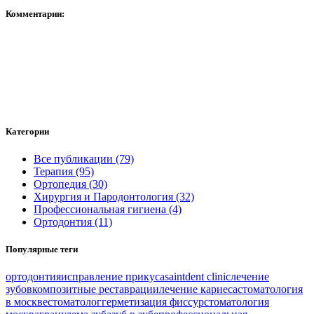
Комментарии:
Категории
Все публикации (79)
Терапия (95)
Ортопедия (30)
Хирургия и Пародонтология (32)
Профессиональная гигиена (4)
Ортодонтия (11)
Популярные теги
ортодонтия
исправление прикуса
saintdent clinic
лечение
зубов
композитные реставрации
лечение кариеса
стоматология
в москве
стоматолог
герметизация фиссур
стоматология