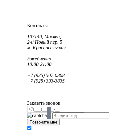
Как проехать?
Как пройти?
Контакты
Адрес:
107140, Москва,
2-й Новый пер. 5
м. Красносельская
Режим работы:
Ежедневно
10:00-21:00
Телефон:
+7 (925) 507-0868
+7 (925) 393-3835
Email:
info@saint-dent.ru
saintdentclinic@gmail.com
Заказать звонок
В соответствии с Федеральным законом № 152-
ФЗ «О персональных данных» от 27.07.2006