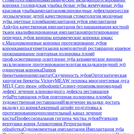
коронки
голливдская улыбка
белые зубы
жемчужные зубы
красивая улыбка
имплантация
клиновидные дефекты
рецессия
десны
лечение детей
качественная стоматология
молочные
зубы
цветные пломбы
имплантация зубов
имплантация
Ankylos
качественная имплантация
без наращивания костной
ткани
квалифицированная имплантация
протезирование
передних зубов
виниры
керамические коронки
имакс
e.Max
циркониевые коронки
протезирование зубов
коронками
разгерметизация композитной реставрации
краевое
прокрашивание
повторная полировка пломб
проф.осмотр
винир
осветление зуба
керамические виниры
эксклюзивное протезирование
золотая вкладка
передний зуб
одиночная коронка
Damon
брекеты
миниимплантат
Скученность зубов
Ортогнатическая
хирургия
брекеты Victory
MEAW техника
многопетлевая дуга
МПД
Сато
meaw orthodontic
Сплинт-терапия
клиновидный
дефект
лечение клиновидного дефекта
реставрация
зуба
Реставрация зубов
повторная полировка пломбы
художественная реставрация
Извлечение вкладки
достать
вкладку из корня
Анкерный штифт
подготовка к
протезированию
дополнительный канал
лечение
кисты
Профессиональная гигиена
чистка зубов
Резекция
верхушки корня
Апикотомия
Ретроградная
обработка
Одномоментная имплантация
Имплантация зуба