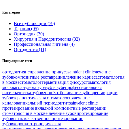
Категории
Все публикации (79)
Терапия (95)
Ортопедия (30)
Хирургия и Пародонтология (32)
Профессиональная гигиена (4)
Ортодонтия (11)
Популярные теги
ортодонтия
исправление прикуса
saintdent clinic
лечение
зубов
композитные реставрации
лечение кариеса
стоматология
в москве
стоматолог
герметизация фиссур
стоматология
москва
гранулема зуба
зуб в зубе
профессиональная
гигиена
чистка зубов
zoom3
отбеливание зубов
реставрации
зубов
терапевтическая стоматология
лечение
каналов
апикальный периодонтит
saint-dent clinic
протезирование вкладкой
композитные реставрации
стоматология в москве
лечение зубов
протезирование
зубов
emax
качественное протезирование
зубов
коронки
отропедическая
стоматология
виниры
керамические вкладки
протезирование