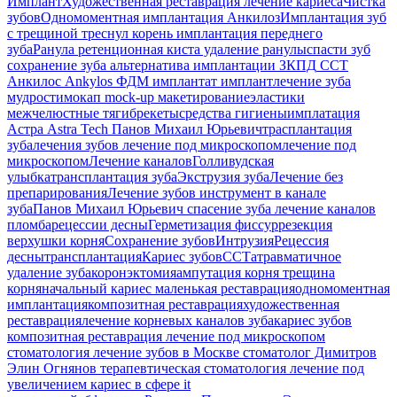
Имплант
Художественная реставрация
лечение кариеса
Чистка
зубов
Одномоментная имплантация Анкилоз
Имплантация
зуб
с трещиной
треснул корень
имплантация переднего
зуба
Ранула
ретенционная киста
удаление ранулы
спасти зуб
сохранение зуба
альтернатива имплантации
ЗКПД
ССТ
Анкилос
Ankylos
ФДМ
имплантат
имплант
лечение зуба
мудрости
мокап
mock-up
макетирование
эластики
межчелюстные тяги
брекеты
средства гигиены
имплатация
Астра
Astra Tech
Панов Михаил Юрьевич
трасплантация
зуба
лечения зубов
лечение под микроскопом
лечение под
микроскопом
Лечение каналов
Голливудская
улыбка
трансплантация зуба
Экструзия зуба
Лечение без
препарирования
Лечение зубов
инструмент в канале
зуба
Панов Михаил Юрьевич
спасение зуба
лечение каналов
пломба
рецессии десны
Герметизация фиссур
резекция
верхушки корня
Сохранение зубов
Интрузия
Рецессия
десны
трансплантация
Кариес зубов
ССТ
атравматичное
удаление зуба
коронэктомия
ампутация корня
трещина
корня
начальный кариес
маленькая реставрация
одномоментная
имплантация
композитная реставрация
художественная
реставрация
лечение корневых каналов зуба
кариес зубов
композитная реставрация
лечение под микроскопом
стоматология
лечение зубов в Москве
стоматолог Димитров
Элин Огнянов
терапевтическая стоматология
лечение под
увеличением
кариес в сфере it