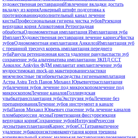
художественная реставрация
Извлечение вкладки
достать
вкладку из корня
Анкерный штифт
подготовка к
протезированию
дополнительный канал
лечение
кисты
Профессиональная гигиена
чистка зубов
Резекция
верхушки корня
Апикотомия
Ретроградная
обработка
Одномоментная имплантация
Имплантация зуба
Имплант
Художественная реставрация
лечение кариеса
Чистка
зубов
Одномоментная имплантация Анкилоз
Имплантация
зуб
с трещиной
треснул корень
имплантация переднего
зуба
Ранула
ретенционная киста
удаление ранулы
спасти зуб
сохранение зуба
альтернатива имплантации
ЗКПД
ССТ
Анкилос
Ankylos
ФДМ
имплантат
имплант
лечение зуба
мудрости
мокап
mock-up
макетирование
эластики
межчелюстные тяги
брекеты
средства гигиены
имплатация
Астра
Astra Tech
Панов Михаил Юрьевич
трасплантация
зуба
лечения зубов
лечение под микроскопом
лечение под
микроскопом
Лечение каналов
Голливудская
улыбка
трансплантация зуба
Экструзия зуба
Лечение без
препарирования
Лечение зубов
инструмент в канале
зуба
Панов Михаил Юрьевич
спасение зуба
лечение каналов
пломба
рецессии десны
Герметизация фиссур
резекция
верхушки корня
Сохранение зубов
Интрузия
Рецессия
десны
трансплантация
Кариес зубов
ССТ
атравматичное
удаление зуба
коронэктомия
ампутация корня
трещина
корня
начальный кариес
маленькая реставрация
одномоментная