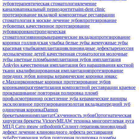
зубов
терапевтическая стоматология
лечение
каналов
апикальный периодонтит
saint-dent clinic
протезирование вкладкой
композитные реставрации
стоматология в москве
лечение зубов
протезирование
зубов
emax
качественное протезирование
зубов
коронки
отропедическая
стоматология
виниры
керамические вкладки
протезирование
коронки
голливдская улыбка
белые зубы
жемчужные зубы
красивая улыбка
имплантация
клиновидные дефекты
рецессия
десны
лечение детей
качественная стоматология
молочные
зубы
цветные пломбы
имплантация зубов
имплантация
Ankylos
качественная имплантация
без наращивания костной
ткани
квалифицированная имплантация
протезирование
передних зубов
виниры
керамические коронки
имакс
e.Max
циркониевые коронки
протезирование зубов
коронками
разгерметизация композитной реставрации
краевое
прокрашивание
повторная полировка пломб
проф.осмотр
винир
осветление зуба
керамические виниры
эксклюзивное протезирование
золотая вкладка
передний зуб
одиночная коронка
Damon
брекеты
миниимплантат
Скученность зубов
Ортогнатическая
хирургия
брекеты Victory
MEAW техника
многопетлевая дуга
МПД
Сато
meaw orthodontic
Сплинт-терапия
клиновидный
дефект
лечение клиновидного дефекта
реставрация
зуба
Реставрация зубов
повторная полировка пломбы