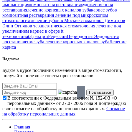
имплантация
композитная реставрация
художественная
реставрация
лечение корневых каналов зуба
кариес зубов
композитная реставрация
лечение под микроскопом
стоматология
лечение зубов в Москве
стоматолог Димитров
Элин Огнянов
терапевтическая стоматология
лечение под
увеличением
кариес в сфере it
технологий
абфракции
Рецессии
Периодонтит
Эндодонтия
восстановление зуба
лечение корневых каналов зуба
Лечение
кариса
Подписка
Будьте в курсе последних изменений в мире стоматологии,
получайте полезные советы профессионалов.
В соответствии с Федеральным законом № 152-ФЗ «О
персональных данных» от 27.07.2006 года Я подтверждаю
свое согласие на обработку персональных данных.
Согласие
на обработку персональных данных
Главная