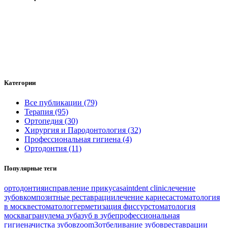
Категории
Все публикации (79)
Терапия (95)
Ортопедия (30)
Хирургия и Пародонтология (32)
Профессиональная гигиена (4)
Ортодонтия (11)
Популярные теги
ортодонтия
исправление прикуса
saintdent clinic
лечение
зубов
композитные реставрации
лечение кариеса
стоматология
в москве
стоматолог
герметизация фиссур
стоматология
москва
гранулема зуба
зуб в зубе
профессиональная
гигиена
чистка зубов
zoom3
отбеливание зубов
реставрации