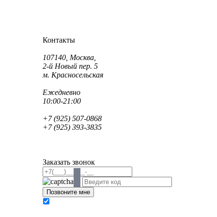
Как проехать?
Как пройти?
Контакты
Адрес:
107140, Москва,
2-й Новый пер. 5
м. Красносельская
Режим работы:
Ежедневно
10:00-21:00
Телефон:
+7 (925) 507-0868
+7 (925) 393-3835
Email:
info@saint-dent.ru
saintdentclinic@gmail.com
Заказать звонок
В соответствии с Федеральным законом № 152-
ФЗ «О персональных данных» от 27.07.2006