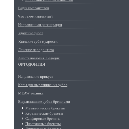
Виды имплантатов
Что такое имплантат?
Направленная регенерация
Удаление зубов
Удаление зуба мудрости
Лечение пародонтита
Анестезиология. Седация
ОРТОДОНТИЯ
Исправление прикуса
Капы для выравнивания зубов
MEAW техника
Выравнивание зубов брекетами
Металлические брекеты
Керамические брекеты
Сапфировые брекеты
Пластиковые брекеты
Лингвальные брекеты