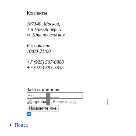
Как проехать?
Как пройти?
Контакты
Адрес:
107140, Москва,
2-й Новый пер. 5
м. Красносельская
Режим работы:
Ежедневно
10:00-21:00
Телефон:
+7 (925) 507-0868
+7 (925) 393-3835
Email:
info@saint-dent.ru
saintdentclinic@gmail.com
Заказать звонок
В соответствии с Федеральным законом № 152-ФЗ
обработку персональных данных
Поиск