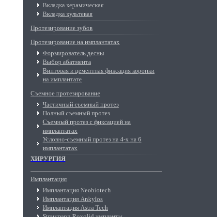
Вкладка керамическая
Вкладка культевая
Протезирование зубов
Протезирование на имплантатах
Формирователь десны
Выбор абатмента
Винтовая и цементная фиксация коронки
на имплантате
Съемное протезирование
Частичный съемный протез
Полный съемный протез
Съемный протез с фиксацией на
имплантатах
Условно-съемный протез на 4-х на 6
имплантатах
ХИРУРГИЯ
Имплантация
Имплантация Neobiotech
Имплантация Ankylos
Имплантация Astra Tech
Straumann Roxolid импланты