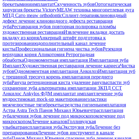
брекеты
миниимплантат
Скученность зубов
Ортогнатическая
хирургия
брекеты Victory
MEAW техника
многопетлевая дуга
МПД
Сато
meaw orthodontic
Сплинт-терапия
клиновидный
дефект
лечение клиновидного дефекта
реставрация
зуба
Реставрация зубов
повторная полировка пломбы
художественная реставрация
Извлечение вкладки
достать
вкладку из корня
Анкерный штифт
подготовка к
протезированию
дополнительный канал
лечение
кисты
Профессиональная гигиена
чистка зубов
Резекция
верхушки корня
Апикотомия
Ретроградная
обработка
Одномоментная имплантация
Имплантация зуба
Имплант
Художественная реставрация
лечение кариеса
Чистка
зубов
Одномоментная имплантация Анкилоз
Имплантация
зуб
с трещиной
треснул корень
имплантация переднего
зуба
Ранула
ретенционная киста
удаление ранулы
спасти зуб
сохранение зуба
альтернатива имплантации
ЗКПД
ССТ
Анкилос
Ankylos
ФДМ
имплантат
имплант
лечение зуба
мудрости
мокап
mock-up
макетирование
эластики
межчелюстные тяги
брекеты
средства гигиены
имплатация
Астра
Astra Tech
Панов Михаил Юрьевич
трасплантация
зуба
лечения зубов
лечение под микроскопом
лечение под
микроскопом
Лечение каналов
Голливудская
улыбка
трансплантация зуба
Экструзия зуба
Лечение без
препарирования
Лечение зубов
инструмент в канале
зуба
Панов Михаил Юрьевич
спасение зуба
лечение каналов