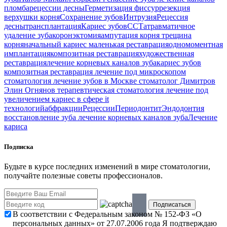
пломба
рецессии десны
Герметизация фиссур
резекция
верхушки корня
Сохранение зубов
Интрузия
Рецессия
десны
трансплантация
Кариес зубов
ССТ
атравматичное
удаление зуба
коронэктомия
ампутация корня
трещина
корня
начальный кариес
маленькая реставрация
одномоментная
имплантация
композитная реставрация
художественная
реставрация
лечение корневых каналов зуба
кариес зубов
композитная реставрация
лечение под микроскопом
стоматология
лечение зубов в Москве
стоматолог Димитров
Элин Огнянов
терапевтическая стоматология
лечение под
увеличением
кариес в сфере it
технологий
абфракции
Рецессии
Периодонтит
Эндодонтия
восстановление зуба
лечение корневых каналов зуба
Лечение
кариса
Подписка
Будьте в курсе последних изменений в мире стоматологии,
получайте полезные советы профессионалов.
В соответствии с Федеральным законом № 152-ФЗ «О
персональных данных» от 27.07.2006 года Я подтверждаю