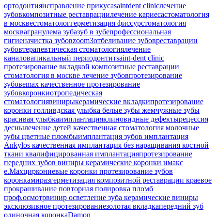
ортодонтия
исправление прикуса
saintdent clinic
лечение
зубов
композитные реставрации
лечение кариеса
стоматология
в москве
стоматолог
герметизация фиссур
стоматология
москва
гранулема зуба
зуб в зубе
профессиональная
гигиена
чистка зубов
zoom3
отбеливание зубов
реставрации
зубов
терапевтическая стоматология
лечение
каналов
апикальный периодонтит
saint-dent clinic
протезирование вкладкой
композитные реставрации
стоматология в москве
лечение зубов
протезирование
зубов
emax
качественное протезирование
зубов
коронки
отропедическая
стоматология
виниры
керамические вкладки
протезирование
коронки
голливдская улыбка
белые зубы
жемчужные зубы
красивая улыбка
имплантация
клиновидные дефекты
рецессия
десны
лечение детей
качественная стоматология
молочные
зубы
цветные пломбы
имплантация зубов
имплантация
Ankylos
качественная имплантация
без наращивания костной
ткани
квалифицированная имплантация
протезирование
передних зубов
виниры
керамические коронки
имакс
e.Max
циркониевые коронки
протезирование зубов
коронками
разгерметизация композитной реставрации
краевое
прокрашивание
повторная полировка пломб
проф.осмотр
винир
осветление зуба
керамические виниры
эксклюзивное протезирование
золотая вкладка
передний зуб
одиночная коронка
Damon