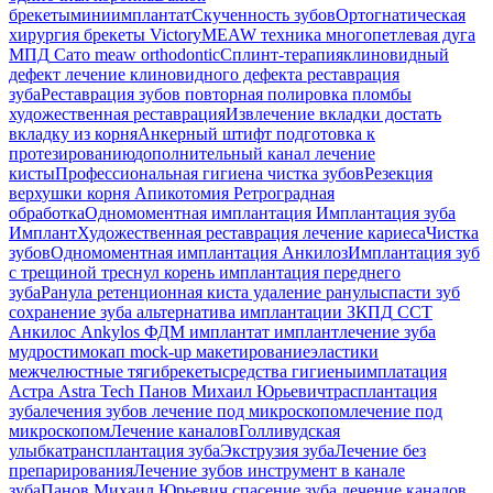
брекеты
миниимплантат
Скученность зубов
Ортогнатическая
хирургия
брекеты Victory
MEAW техника
многопетлевая дуга
МПД
Сато
meaw orthodontic
Сплинт-терапия
клиновидный
дефект
лечение клиновидного дефекта
реставрация
зуба
Реставрация зубов
повторная полировка пломбы
художественная реставрация
Извлечение вкладки
достать
вкладку из корня
Анкерный штифт
подготовка к
протезированию
дополнительный канал
лечение
кисты
Профессиональная гигиена
чистка зубов
Резекция
верхушки корня
Апикотомия
Ретроградная
обработка
Одномоментная имплантация
Имплантация зуба
Имплант
Художественная реставрация
лечение кариеса
Чистка
зубов
Одномоментная имплантация Анкилоз
Имплантация
зуб
с трещиной
треснул корень
имплантация переднего
зуба
Ранула
ретенционная киста
удаление ранулы
спасти зуб
сохранение зуба
альтернатива имплантации
ЗКПД
ССТ
Анкилос
Ankylos
ФДМ
имплантат
имплант
лечение зуба
мудрости
мокап
mock-up
макетирование
эластики
межчелюстные тяги
брекеты
средства гигиены
имплатация
Астра
Astra Tech
Панов Михаил Юрьевич
трасплантация
зуба
лечения зубов
лечение под микроскопом
лечение под
микроскопом
Лечение каналов
Голливудская
улыбка
трансплантация зуба
Экструзия зуба
Лечение без
препарирования
Лечение зубов
инструмент в канале
зуба
Панов Михаил Юрьевич
спасение зуба
лечение каналов