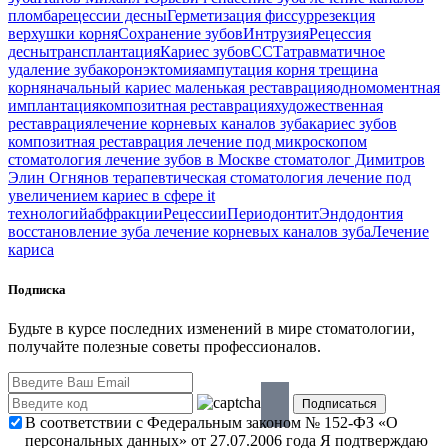
пломба
рецессии десны
Герметизация фиссур
резекция
верхушки корня
Сохранение зубов
Интрузия
Рецессия
десны
трансплантация
Кариес зубов
ССТ
атравматичное
удаление зуба
коронэктомия
ампутация корня
трещина
корня
начальный кариес
маленькая реставрация
одномоментная
имплантация
композитная реставрация
художественная
реставрация
лечение корневых каналов зуба
кариес зубов
композитная реставрация
лечение под микроскопом
стоматология
лечение зубов в Москве
стоматолог Димитров
Элин Огнянов
терапевтическая стоматология
лечение под
увеличением
кариес в сфере it
технологий
абфракции
Рецессии
Периодонтит
Эндодонтия
восстановление зуба
лечение корневых каналов зуба
Лечение
кариса
Подписка
Будьте в курсе последних изменений в мире стоматологии,
получайте полезные советы профессионалов.
В соответствии с Федеральным законом № 152-ФЗ «О
персональных данных» от 27.07.2006 года Я подтверждаю