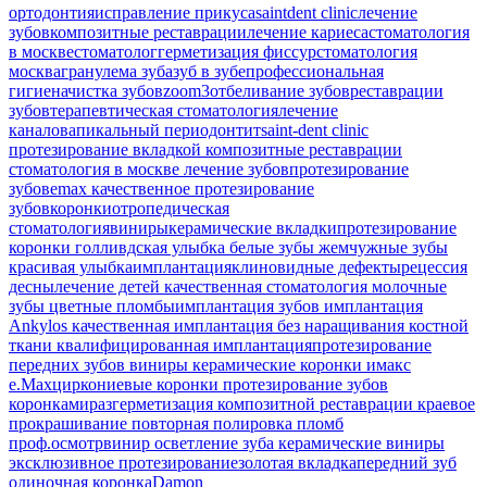
ортодонтия
исправление прикуса
saintdent clinic
лечение
зубов
композитные реставрации
лечение кариеса
стоматология
в москве
стоматолог
герметизация фиссур
стоматология
москва
гранулема зуба
зуб в зубе
профессиональная
гигиена
чистка зубов
zoom3
отбеливание зубов
реставрации
зубов
терапевтическая стоматология
лечение
каналов
апикальный периодонтит
saint-dent clinic
протезирование вкладкой
композитные реставрации
стоматология в москве
лечение зубов
протезирование
зубов
emax
качественное протезирование
зубов
коронки
отропедическая
стоматология
виниры
керамические вкладки
протезирование
коронки
голливдская улыбка
белые зубы
жемчужные зубы
красивая улыбка
имплантация
клиновидные дефекты
рецессия
десны
лечение детей
качественная стоматология
молочные
зубы
цветные пломбы
имплантация зубов
имплантация
Ankylos
качественная имплантация
без наращивания костной
ткани
квалифицированная имплантация
протезирование
передних зубов
виниры
керамические коронки
имакс
e.Max
циркониевые коронки
протезирование зубов
коронками
разгерметизация композитной реставрации
краевое
прокрашивание
повторная полировка пломб
проф.осмотр
винир
осветление зуба
керамические виниры
эксклюзивное протезирование
золотая вкладка
передний зуб
одиночная коронка
Damon