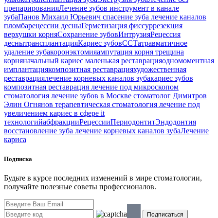
препарирования
Лечение зубов
инструмент в канале
зуба
Панов Михаил Юрьевич
спасение зуба
лечение каналов
пломба
рецессии десны
Герметизация фиссур
резекция
верхушки корня
Сохранение зубов
Интрузия
Рецессия
десны
трансплантация
Кариес зубов
ССТ
атравматичное
удаление зуба
коронэктомия
ампутация корня
трещина
корня
начальный кариес
маленькая реставрация
одномоментная
имплантация
композитная реставрация
художественная
реставрация
лечение корневых каналов зуба
кариес зубов
композитная реставрация
лечение под микроскопом
стоматология
лечение зубов в Москве
стоматолог Димитров
Элин Огнянов
терапевтическая стоматология
лечение под
увеличением
кариес в сфере it
технологий
абфракции
Рецессии
Периодонтит
Эндодонтия
восстановление зуба
лечение корневых каналов зуба
Лечение
кариса
Подписка
Будьте в курсе последних изменений в мире стоматологии,
получайте полезные советы профессионалов.