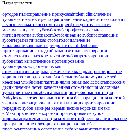
Популярные теги
ортодонтия
исправление прикуса
saintdent clinic
лечение
зубов
композитные реставрации
лечение кариеса
стоматология
в москве
стоматолог
герметизация фиссур
стоматология
москва
гранулема зуба
зуб в зубе
профессиональная
гигиена
чистка зубов
zoom3
отбеливание зубов
реставрации
зубов
терапевтическая стоматология
лечение
каналов
апикальный периодонтит
saint-dent clinic
протезирование вкладкой
композитные реставрации
стоматология в москве
лечение зубов
протезирование
зубов
emax
качественное протезирование
зубов
коронки
отропедическая
стоматология
виниры
керамические вкладки
протезирование
коронки
голливдская улыбка
белые зубы
жемчужные зубы
красивая улыбка
имплантация
клиновидные дефекты
рецессия
десны
лечение детей
качественная стоматология
молочные
зубы
цветные пломбы
имплантация зубов
имплантация
Ankylos
качественная имплантация
без наращивания костной
ткани
квалифицированная имплантация
протезирование
передних зубов
виниры
керамические коронки
имакс
e.Max
циркониевые коронки
протезирование зубов
коронками
разгерметизация композитной реставрации
краевое
прокрашивание
повторная полировка пломб
проф.осмотр
винир
осветление зуба
керамические виниры