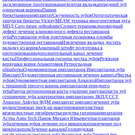
эксклюзивное протезирование
золотая вкладка
передний зуб
одиночная коронка
Damon
брекеты
миниимплантат
Скученность зубов
Ортогнатическая
хирургия
брекеты Victory
MEAW техника
многопетлевая дуга
МПД
Сато
meaw orthodontic
Сплинт-терапия
клиновидный
дефект
лечение клиновидного дефекта
реставрация
зуба
Реставрация зубов
повторная полировка пломбы
художественная реставрация
Извлечение вкладки
достать
вкладку из корня
Анкерный штифт
подготовка к
протезированию
дополнительный канал
лечение
кисты
Профессиональная гигиена
чистка зубов
Резекция
верхушки корня
Апикотомия
Ретроградная
обработка
Одномоментная имплантация
Имплантация зуба
Имплант
Художественная реставрация
лечение кариеса
Чистка
зубов
Одномоментная имплантация Анкилоз
Имплантация
зуб
с трещиной
треснул корень
имплантация переднего
зуба
Ранула
ретенционная киста
удаление ранулы
спасти зуб
сохранение зуба
альтернатива имплантации
ЗКПД
ССТ
Анкилос
Ankylos
ФДМ
имплантат
имплант
лечение зуба
мудрости
мокап
mock-up
макетирование
эластики
межчелюстные тяги
брекеты
средства гигиены
имплатация
Астра
Astra Tech
Панов Михаил Юрьевич
трасплантация
зуба
лечения зубов
лечение под микроскопом
лечение под
микроскопом
Лечение каналов
Голливудская
улыбка
трансплантация зуба
Экструзия зуба
Лечение без