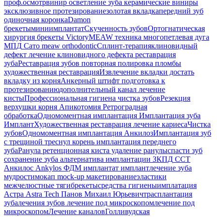
проф.осмотр
винир
осветление зуба
керамические виниры
эксклюзивное протезирование
золотая вкладка
передний зуб
одиночная коронка
Damon
брекеты
миниимплантат
Скученность зубов
Ортогнатическая
хирургия
брекеты Victory
MEAW техника
многопетлевая дуга
МПД
Сато
meaw orthodontic
Сплинт-терапия
клиновидный
дефект
лечение клиновидного дефекта
реставрация
зуба
Реставрация зубов
повторная полировка пломбы
художественная реставрация
Извлечение вкладки
достать
вкладку из корня
Анкерный штифт
подготовка к
протезированию
дополнительный канал
лечение
кисты
Профессиональная гигиена
чистка зубов
Резекция
верхушки корня
Апикотомия
Ретроградная
обработка
Одномоментная имплантация
Имплантация зуба
Имплант
Художественная реставрация
лечение кариеса
Чистка
зубов
Одномоментная имплантация Анкилоз
Имплантация
зуб
с трещиной
треснул корень
имплантация переднего
зуба
Ранула
ретенционная киста
удаление ранулы
спасти зуб
сохранение зуба
альтернатива имплантации
ЗКПД
ССТ
Анкилос
Ankylos
ФДМ
имплантат
имплант
лечение зуба
мудрости
мокап
mock-up
макетирование
эластики
межчелюстные тяги
брекеты
средства гигиены
имплатация
Астра
Astra Tech
Панов Михаил Юрьевич
трасплантация
зуба
лечения зубов
лечение под микроскопом
лечение под
микроскопом
Лечение каналов
Голливудская