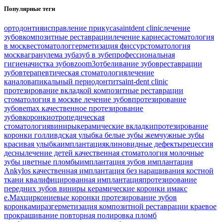
Популярные теги
ортодонтия
исправление прикуса
saintdent clinic
лечение
зубов
композитные реставрации
лечение кариеса
стоматология
в москве
стоматолог
герметизация фиссур
стоматология
москва
гранулема зуба
зуб в зубе
профессиональная
гигиена
чистка зубов
zoom3
отбеливание зубов
реставрации
зубов
терапевтическая стоматология
лечение
каналов
апикальный периодонтит
saint-dent clinic
протезирование вкладкой
композитные реставрации
стоматология в москве
лечение зубов
протезирование
зубов
emax
качественное протезирование
зубов
коронки
отропедическая
стоматология
виниры
керамические вкладки
протезирование
коронки
голливдская улыбка
белые зубы
жемчужные зубы
красивая улыбка
имплантация
клиновидные дефекты
рецессия
десны
лечение детей
качественная стоматология
молочные
зубы
цветные пломбы
имплантация зубов
имплантация
Ankylos
качественная имплантация
без наращивания костной
ткани
квалифицированная имплантация
протезирование
передних зубов
виниры
керамические коронки
имакс
e.Max
циркониевые коронки
протезирование зубов
коронками
разгерметизация композитной реставрации
краевое
прокрашивание
повторная полировка пломб