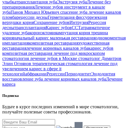
улыбка
трансплантация зуба
Экструзия зуба
Лечение без
препарирования
Лечение зубов
инструмент в канале
зуба
Панов Михаил Юрьевич
спасение зуба
лечение каналов
пломба
рецессии десны
Герметизация фиссур
резекция
верхушки корня
Сохранение зубов
Интрузия
Рецессия
десны
трансплантация
Кариес зубов
ССТ
атравматичное
удаление зуба
коронэктомия
ампутация корня
трещина
корня
начальный кариес
маленькая реставрация
одномоментная
имплантация
композитная реставрация
художественная
реставрация
лечение корневых каналов зуба
кариес зубов
композитная реставрация
лечение под микроскопом
стоматология
лечение зубов в Москве
стоматолог Димитров
Элин Огнянов
терапевтическая стоматология
лечение под
увеличением
кариес в сфере it
технологий
абфракции
Рецессии
Периодонтит
Эндодонтия
восстановление зуба
лечение корневых каналов зуба
Лечение
кариса
Подписка
Будьте в курсе последних изменений в мире стоматологии,
получайте полезные советы профессионалов.