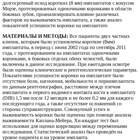
долгосрочный исход коротких (8 мм) имплантатов с конусом
Морзе, протезированных одиночными коронками в области
боковых зубов, проанализировать влияние различных
факторов на выживаемость имплантата, а также анализ
показателей успешности коронки на имплантате.
МАТЕРИАЛЫ И МЕТОДЫ:
Все пациенты двух частных
клиник, которым были установлены короткие (8мм)
имплантаты, в период с июня 2002 года по сентябрь 2011
года, с протезированием на имплантатах одиночными
коронками, в боковых отделах обеих челюстей, были
включены в данное исследование. При ежегодном осмотре
были оценены клинические и рентгенологические параметры.
Показателями успешности коронки на имплантате были
отсутствие боли, нагноения, мобильности и периимплантита
по данным рентгенографии, расстояние между плечом
имплантата и первого видимого контакта кости к имплантату
(DIB) 1,5 мм после 12 месяцев и не более 0,2 мм для каждого
последующего года, а также отсутствие осложнений со
стороны супраконструкции. Совокупный успех и
выживаемость коронки были оценены при помощи анализа
выживаемости Каплана-Мейера, Хи-квадрат тест был
использован для оценки корреляции между переменными
исследования. Статистический анализ был проведён на
уровне пациента и на уровне импланта.