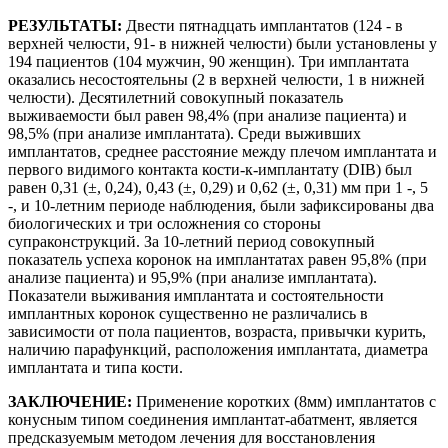
РЕЗУЛЬТАТЫ:
Двести пятнадцать имплантатов (124 - в
верхней челюсти, 91- в нижней челюсти) были установлены у
194 пациентов (104 мужчин, 90 женщин). Три имплантата
оказались несостоятельны (2 в верхней челюсти, 1 в нижней
челюсти). Десятилетний совокупный показатель
выживаемости был равен 98,4% (при анализе пациента) и
98,5% (при анализе имплантата). Среди выживших
имплантатов, среднее расстояние между плечом имплантата и
первого видимого контакта кости-к-имплантату (DIB) был
равен 0,31 (±, 0,24), 0,43 (±, 0,29) и 0,62 (±, 0,31) мм при 1 -, 5
-, и 10-летним периоде наблюдения, были зафиксированы два
биологических и три осложнения со стороны
супраконструкций. За 10-летний период совокупный
показатель успеха коронок на имплантатах равен 95,8% (при
анализе пациента) и 95,9% (при анализе имплантата).
Показатели выживания имплантата и состоятельности
имплантных коронок существенно не различались в
зависимости от пола пациентов, возраста, привычки курить,
наличию парафункций, расположения имплантата, диаметра
имплантата и типа кости.
ЗАКЛЮЧЕНИЕ:
Применение коротких (8мм) имплантатов с
конусным типом соединения имплантат-абатмент, является
предсказуемым методом лечения для восстановления