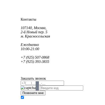
Как проехать?
Как пройти?
Контакты
Адрес:
107140, Москва,
2-й Новый пер. 5
м. Красносельская
Режим работы:
Ежедневно
10:00-21:00
Телефон:
+7 (925) 507-0868
+7 (925) 393-3835
Email:
info@saint-dent.ru
saintdentclinic@gmail.com
Заказать звонок
В соответствии с Федеральным законом № 152-
ФЗ «О персональных данных» от 27.07.2006