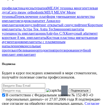
профилактика
десны
терапия
MEAW техника
многопетлевая
дуга
Сато
meaw orthodontic
МПД
MEAW
Meaw
техника
Переключение платформ
уменьшение количества
имплантов
гидроксиапатит
Анкилоз
имплантация
синуслифтинг
открытый синуслифтинг
Короткие
имплантаты
Астра Тек
Astra Tech
миниимплантаты
успешность имплантациии
Ankylos C/X
Конусный абатмент
короткие 8 мм. имплантаты
Костная пластика
мягкотканная
аугментация
имплантаты с плазменным
напылением
консольные
протезы
отбеливание
ортодонтия
протезирование
зубной
имплант
имплантант
Подписка
Будьте в курсе последних изменений в мире стоматологии,
получайте полезные советы профессионалов.
В соответствии с Федеральным законом № 152-ФЗ «О
персональных данных» от 27.07.2006 года Я подтверждаю
свое согласие на обработку персональных данных.
Согласие