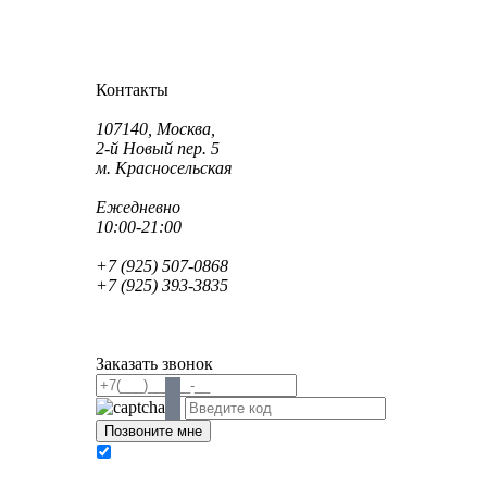
Как проехать?
Как пройти?
Контакты
Адрес:
107140, Москва,
2-й Новый пер. 5
м. Красносельская
Режим работы:
Ежедневно
10:00-21:00
Телефон:
+7 (925) 507-0868
+7 (925) 393-3835
Email:
info@saint-dent.ru
saintdentclinic@gmail.com
Заказать звонок
В соответствии с Федеральным законом № 152-
ФЗ «О персональных данных» от 27.07.2006