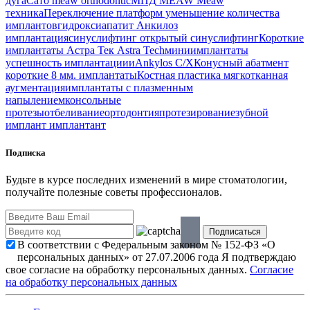
дуга
Сато
meaw orthodontic
МПД
MEAW
Meaw
техника
Переключение платформ
уменьшение количества
имплантов
гидроксиапатит
Анкилоз
имплантация
синуслифтинг
открытый синуслифтинг
Короткие
имплантаты
Астра Тек
Astra Tech
миниимплантаты
успешность имплантациии
Ankylos C/X
Конусный абатмент
короткие 8 мм. имплантаты
Костная пластика
мягкотканная
аугментация
имплантаты с плазменным
напылением
консольные
протезы
отбеливание
ортодонтия
протезирование
зубной
имплант
имплантант
Подписка
Будьте в курсе последних изменений в мире стоматологии,
получайте полезные советы профессионалов.
В соответствии с Федеральным законом № 152-ФЗ «О
персональных данных» от 27.07.2006 года Я подтверждаю
свое согласие на обработку персональных данных.
Согласие
на обработку персональных данных