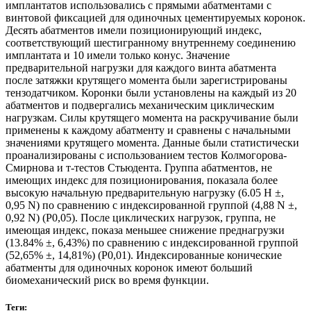
имплантатов использовались с прямыми абатментами с
винтовой фиксацией для одиночных цементируемых коронок.
Десять абатментов имели позиционирующий индекс,
соответствующий шестигранному внутреннему соединению
имплантата и 10 имели только конус. Значение
предварительной нагрузки для каждого винта абатмента
после затяжки крутящего момента были зарегистрированы
тензодатчиком. Коронки были установлены на каждый из 20
абатментов и подвергались механическим циклическим
нагрузкам. Силы крутящего момента на раскручивание были
применены к каждому абатменту и сравнены с начальными
значениями крутящего момента. Данные были статистически
проанализированы с использованием тестов Колмогорова-
Смирнова и т-тестов Стьюдента. Группа абатментов, не
имеющих индекс для позиционирования, показала более
высокую начальную предварительную нагрузку (6.05 Н ±,
0,95 N) по сравнению с индексированной группой (4,88 N ±,
0,92 N) (P0,05). После циклических нагрузок, группа, не
имеющая индекс, показа меньшее снижение преднагрузки
(13.84% ±, 6,43%) по сравнению с индексированной группой
(52,65% ±, 14,81%) (P0,01). Индексированные конические
абатменты для одиночных коронок имеют больший
биомеханический риск во время функции.
Теги: