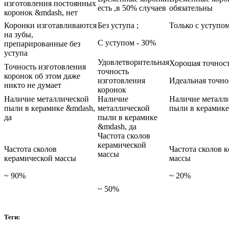
изготовления постоянных
есть ,в 50% случаев
обязательны
коронок &mdash, нет
Коронки изготавливаются
Без уступа ;
Только с уступо
на зубы,
С уступом - 30%
препарированные без
уступа
Удовлетворительная
Хорошая точност
Точность изготовления
точность
коронок об этом даже
изготовления
Идеальная точно
никто не думает
коронок
Наличие металлической
Наличие
Наличие металл
пыли в керамике &mdash,
металлической
пыли в керамике
да
пыли в керамике
&mdash, да
Частота сколов
керамической
Частота сколов
Частота сколов 
массы
керамической массы
массы
~ 90%
~ 20%
~ 50%
Теги: