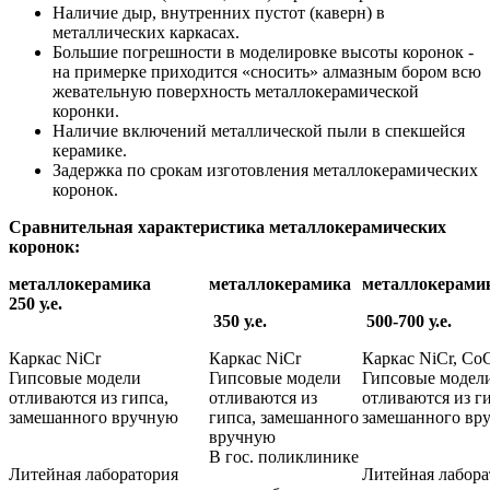
Наличие дыр, внутренних пустот (каверн) в
металлических каркасах.
Большие погрешности в моделировке высоты коронок -
на примерке приходится «сносить» алмазным бором всю
жевательную поверхность металлокерамической
коронки.
Наличие включений металлической пыли в спекшейся
керамике.
Задержка по срокам изготовления металлокерамических
коронок.
Сравнительная характеристика металлокерамических
коронок:
металлокерамика
металлокерамика
металлокерами
250 у.е.
350 у.е.
500-700 у.е.
Каркас NiCr
Каркас NiCr
Каркас NiCr, Co
Гипсовые модели
Гипсовые модели
Гипсовые модел
отливаются из гипса,
отливаются из
отливаются из ги
замешанного вручную
гипса, замешанного
замешанного вр
вручную
В гос. поликлинике
Литейная лаборатория
Литейная лабора