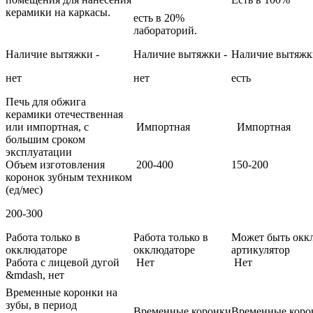
керамики на каркасы.
есть в 20%
лабораторий.
Наличие вытяжки -
Наличие вытяжки -
Наличие вытяжк
нет
нет
есть
Печь для обжига
керамики отечественная
или импортная, с
Импортная
Импортная
большим сроком
эксплуатации
Объем изготовления
200-400
150-200
коронок зубным техником
(ед/мес)
200-300
Работа только в
Работа только в
Может быть окк
окклюдаторе
окклюдаторе
артикулятор
Работа с лицевой дугой
Нет
Нет
&mdash, нет
Временные коронки на
зубы, в период
Временные коронки
Временные коро