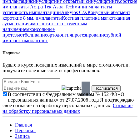
имплантация
синуслифтинг
открытый синуслифтинг
Короткие
имплантаты
Астра Тек
Astra Tech
миниимплантаты
успешность имплантациии
Ankylos C/X
Конусный абатмент
короткие 8 мм. имплантаты
Костная пластика
мягкотканная
аугментация
имплантаты с плазменным
напылением
консольные
протезы
отбеливание
ортодонтия
протезирование
зубной
имплант
имплантант
Подписка
Будьте в курсе последних изменений в мире стоматологии,
получайте полезные советы профессионалов.
В соответствии с Федеральным законом № 152-ФЗ «О
персональных данных» от 27.07.2006 года Я подтверждаю
свое согласие на обработку персональных данных.
Согласие
на обработку персональных данных
Главная
Персонал
Запись