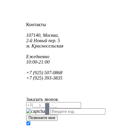
Как проехать?
Как пройти?
Контакты
Адрес:
107140, Москва,
2-й Новый пер. 5
м. Красносельская
Режим работы:
Ежедневно
10:00-21:00
Телефон:
+7 (925) 507-0868
+7 (925) 393-3835
Email:
info@saint-dent.ru
saintdentclinic@gmail.com
Заказать звонок
В соответствии с Федеральным законом № 152-
ФЗ «О персональных данных» от 27.07.2006