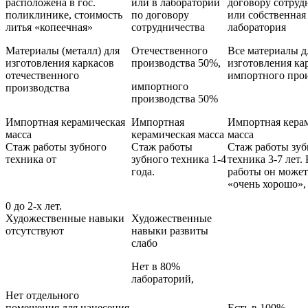
расположена в гос.
или в лаборатории
договору сотруд
поликлинике, стоимость
по договору
или собственная
литья «копеечная»
сотрудничества
лаборатория
Материалы (металл) для
Отечественного
Все материалы д
изготовления каркасов
производства 50%,
изготовления ка
отечественного
импортного про
импортного
производства
производства 50%
Импортная керамическая
Импортная
Импортная кера
масса
керамическая масса
масса
Стаж работы зубного
Стаж работы
Стаж работы зуб
техника от
зубного техника 1-4
техника 3-7 лет.
года.
работы он может
«очень хорошо», 
0 до 2-х лет.
Художественные навыки
Художественные
отсутствуют
навыки развиты
слабо
Нет в 80%
лабораторий,
Нет отдельного
помещения для нанесения
Есть в 100%