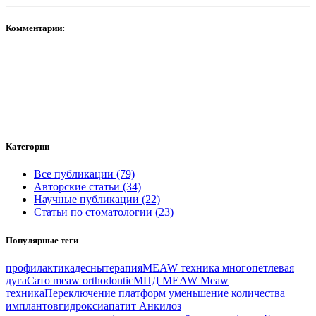
Комментарии:
Категории
Все публикации (79)
Авторские статьи (34)
Научные публикации (22)
Статьи по стоматологии (23)
Популярные теги
профилактика
десны
терапия
MEAW техника
многопетлевая
дуга
Сато
meaw orthodontic
МПД
MEAW
Meaw
техника
Переключение платформ
уменьшение количества
имплантов
гидроксиапатит
Анкилоз