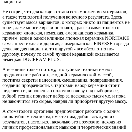
пациента.
Не секрет, что для каждого этапа есть множество материалов,
а также технологий получения конечного результата. Здесь
существует масса вариантов, о которых никто из пациентов не
знает, даже многие врачи не знают, , рассказывая только о
керамике: японская, немецкая, американская керамика,
причем, если в одной клинике японская керамика NORITAKE
самая престижная и дорогая, а американская FINESSE гораздо
дешевле для пациента, то в другой - все абсолютно по-
другому, почему то самой лучшей керамикой оказывается
немецкая DUCERAM PLUS.
А все лишь только потому, что зубные техники имеют
предпочтение работать, с одной керамической массой,
постигая секреты нанесения, смешивания, подкрашивания,
создания прозрачности. Стартовый набор керамики стоит
недешево и, хорошенько поломав голову над выбором ее,
зубной техник покупает набор за несколько тысяч у.е. и пока
не закончится это сырье, навряд ли приобретет другую массу.
А стоматологи-ортопеды предпочитают работать с одним
лишь зубным техником, вместе ним, добиваясь лучших
результатов, настолько, насколько это возможно, исходя из
личных профессиональных навыков и теоретических знаний.