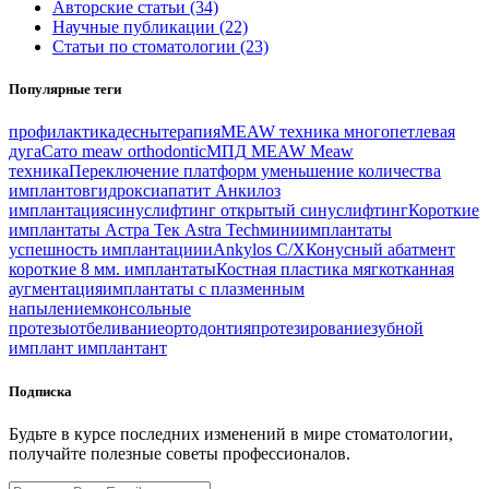
Авторские статьи (34)
Научные публикации (22)
Статьи по стоматологии (23)
Популярные теги
профилактика
десны
терапия
MEAW техника
многопетлевая
дуга
Сато
meaw orthodontic
МПД
MEAW
Meaw
техника
Переключение платформ
уменьшение количества
имплантов
гидроксиапатит
Анкилоз
имплантация
синуслифтинг
открытый синуслифтинг
Короткие
имплантаты
Астра Тек
Astra Tech
миниимплантаты
успешность имплантациии
Ankylos C/X
Конусный абатмент
короткие 8 мм. имплантаты
Костная пластика
мягкотканная
аугментация
имплантаты с плазменным
напылением
консольные
протезы
отбеливание
ортодонтия
протезирование
зубной
имплант
имплантант
Подписка
Будьте в курсе последних изменений в мире стоматологии,
получайте полезные советы профессионалов.